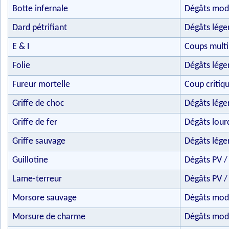
Botte infernale
Dégâts mod
Dard pétrifiant
Dégâts léger
E & I
Coups multi
Folie
Dégâts lége
Fureur mortelle
Coup critiq
Griffe de choc
Dégâts lége
Griffe de fer
Dégâts lour
Griffe sauvage
Dégâts lége
Guillotine
Dégâts PV /
Lame-terreur
Dégâts PV /
Morsore sauvage
Dégâts mod
Morsure de charme
Dégâts mod