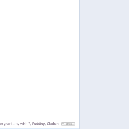
an grant any wish ?
,
Pudding
,
Cladun