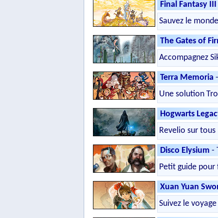
Final Fantasy II
Sauvez le monde
The Gates of F
Accompagnez Sik
Terra Memoria
-
Une solution Tro
Hogwarts Legac
Revelio sur tous
Disco Elysium
- 
Petit guide pour 
Xuan Yuan Swor
Suivez le voyage