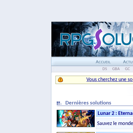
DS
GBA
GC
Vous cherchez une so
Dernières solutions
Lunar 2 : Eterna
Sauvez le monde 