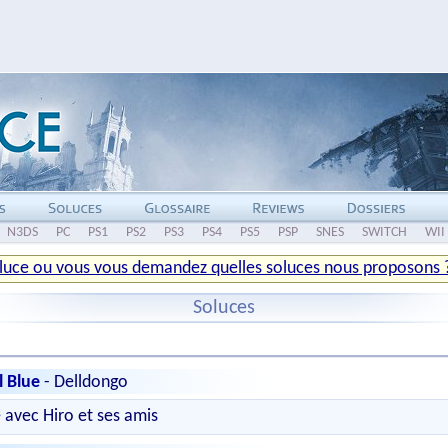
N3DS
PC
PS1
PS2
PS3
PS4
PS5
PSP
SNES
SWITCH
WII
luce ou vous vous demandez quelles soluces nous proposons ? 
Soluces
l Blue
- Delldongo
avec Hiro et ses amis