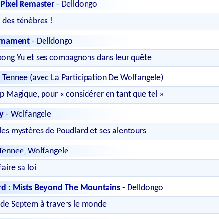
I Pixel Remaster
- Delldongo
 des ténèbres !
irmament
- Delldongo
ong Yu et ses compagnons dans leur quête
 Tennee (avec La Participation De Wolfangele)
p Magique, pour « considérer en tant que tel »
y
- Wolfangele
 les mystères de Poudlard et ses alentours
Tennee, Wolfangele
faire sa loi
d : Mists Beyond The Mountains
- Delldongo
 de Septem à travers le monde