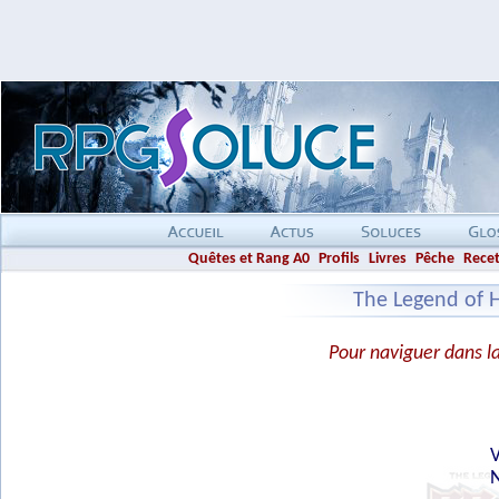
Quêtes et Rang A0
Profils
Livres
Pêche
Recet
The Legend of He
Pour naviguer dans la 
V
N