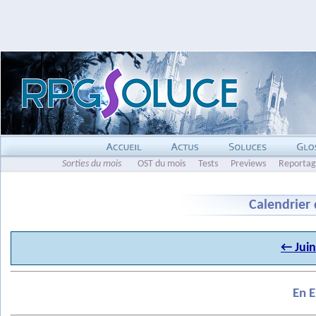
Sorties du mois
OST du mois
Tests
Previews
Reportag
Calendrier 
←
Jui
En 