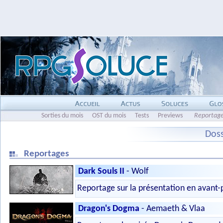
Sorties du mois
OST du mois
Tests
Previews
Reportag
Doss
Reportages
Dark Souls II
- Wolf
Reportage sur la présentation en avant-
Dragon's Dogma
- Aemaeth & Vlaa