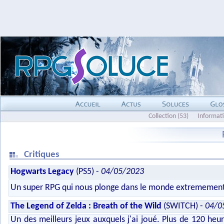
Collection (53)
Informat
Critiques
Hogwarts Legacy
(PS5) -
04/05/2023
Un super RPG qui nous plonge dans le monde extremement b
The Legend of Zelda : Breath of the Wild
(SWITCH) -
04/0
Un des meilleurs jeux auxquels j'ai joué. Plus de 120 heu