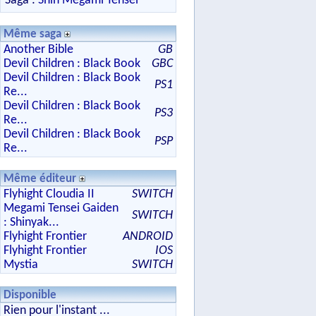
Saga :
Shin Megami Tensei
Même saga
Another Bible
GB
Devil Children : Black Book
GBC
Devil Children : Black Book
PS1
Re...
Devil Children : Black Book
PS3
Re...
Devil Children : Black Book
PSP
Re...
Même éditeur
Flyhight Cloudia II
SWITCH
Megami Tensei Gaiden
SWITCH
: Shinyak...
Flyhight Frontier
ANDROID
Flyhight Frontier
IOS
Mystia
SWITCH
Disponible
Rien pour l'instant ...