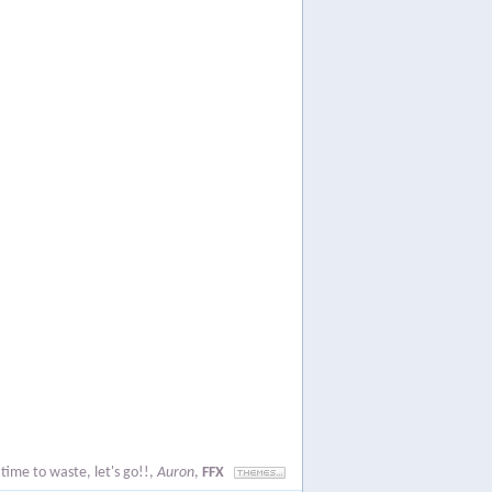
time to waste, let's go!!
,
Auron
,
FFX