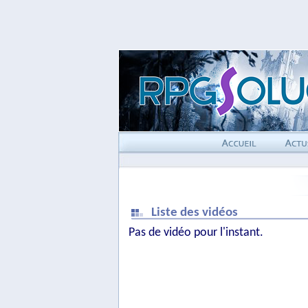
Liste des vidéos
Pas de vidéo pour l'instant.