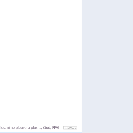
lus, ni ne pleurera plus...
,
Clad
,
FFVII