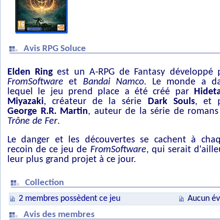
Avis RPG Soluce
Elden Ring
est un A-RPG de Fantasy développé 
FromSoftware
et
Bandai Namco
. Le monde a d
lequel le jeu prend place a été créé par
Hidet
Miyazaki
, créateur de la série
Dark Souls
, et 
George R.R. Martin
, auteur de la série de roman
Trône de Fer
.
Le danger et les découvertes se cachent à cha
recoin de ce jeu de
FromSoftware
, qui serait d'aill
leur plus grand projet à ce jour.
Collection
2 membres possèdent ce jeu
Aucun év
Avis des membres