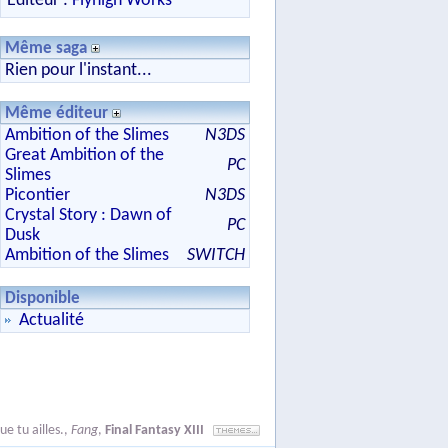
Editeur :
Flyhigh Works
Même saga
Rien pour l'instant...
Même éditeur
Ambition of the Slimes
N3DS
Great Ambition of the
PC
Slimes
Picontier
N3DS
Crystal Story : Dawn of
PC
Dusk
Ambition of the Slimes
SWITCH
Disponible
Actualité
ue tu ailles.
,
Fang
,
Final Fantasy XIII