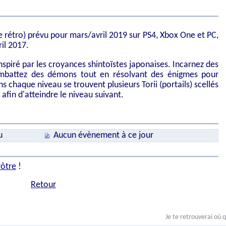
e rétro) prévu pour mars/avril 2019 sur PS4, Xbox One et PC,
ril 2017.
inspiré par les croyances shintoïstes japonaises. Incarnez des
ombattez des démons tout en résolvant des énigmes pour
s chaque niveau se trouvent plusieurs Torii (portails) scellés
afin d'atteindre le niveau suivant.
u
Aucun évènement à ce jour
vôtre
!
Retour
Je te retrouverai où q