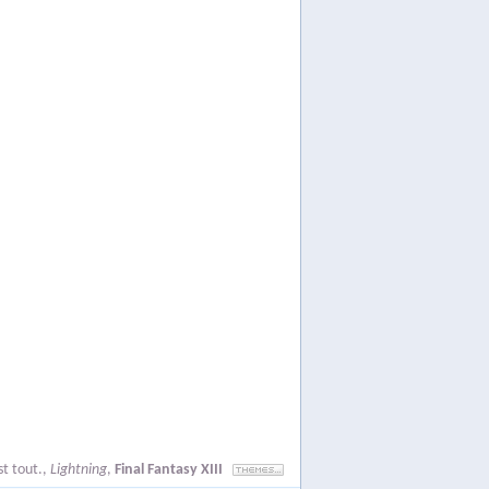
st tout.
,
Lightning
,
Final Fantasy XIII