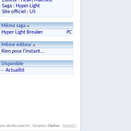
Editeur :
Heart Machine
Saga :
Hyper Light
Site officiel :
US
Même saga
Hyper Light Breaker
PC
Même éditeur
Rien pour l'instant...
Disponible
Actualité
 you skanky psycho!
,
Despina
,
Cladun