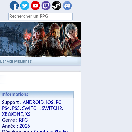
Informations
Support :
ANDROID
,
IOS
,
PC
,
PS4
,
PS5
,
SWITCH
,
SWITCH2
,
XBOXONE
,
XS
Genre :
RPG
Année :
2026