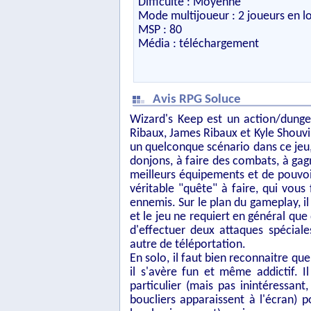
Difficulté : Moyenne
Mode multijoueur : 2 joueurs en l
MSP : 80
Média : téléchargement
Avis RPG Soluce
Wizard's Keep est un action/dunge
Ribaux, James Ribaux et Kyle Shouvi
un quelconque scénario dans ce jeu,
donjons, à faire des combats, à gagn
meilleurs équipements et de pouvoir 
véritable "quête" à faire, qui vou
ennemis. Sur le plan du gameplay, il
et le jeu ne requiert en général que
d'effectuer deux attaques spéciale
autre de téléportation.
En solo, il faut bien reconnaitre qu
il s'avère fun et même addictif. 
particulier (mais pas inintéressan
boucliers apparaissent à l'écran) 