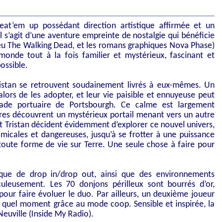
eat’em up possédant direction artistique affirmée et un
l s’agit d’une aventure empreinte de nostalgie qui bénéficie
jeu The Walking Dead, et les romans graphiques Nova Phase)
nde tout à la fois familier et mystérieux, fascinant et
ossible.
istan se retrouvent soudainement livrés à eux-mêmes. Un
lors de les adopter, et leur vie paisible et ennuyeuse peut
ade portuaire de Portsbourgh. Ce calme est largement
res découvrent un mystérieux portail menant vers un autre
t Tristan décident évidemment d’explorer ce nouvel univers,
amicales et dangereuses, jusqu’à se frotter à une puissance
toute forme de vie sur Terre. Une seule chose à faire pour
ue de drop in/drop out, ainsi que des environnements
uleusement. Les 70 donjons périlleux sont bourrés d’or,
pour faire évoluer le duo. Par ailleurs, un deuxième joueur
te quel moment grâce au mode coop. Sensible et inspirée, la
Neuville (Inside My Radio).