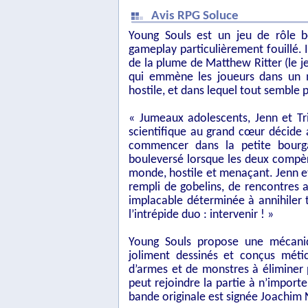
Avis RPG Soluce
Young Souls est un jeu de rôle b
gameplay particulièrement fouillé. I
de la plume de Matthew Ritter (le 
qui emmène les joueurs dans un mo
hostile, et dans lequel tout semble p
« Jumeaux adolescents, Jenn et Tr
scientifique au grand cœur décide a
commencer dans la petite bourg
bouleversé lorsque les deux compè
monde, hostile et menaçant. Jenn e
rempli de gobelins, de rencontres 
implacable déterminée à annihiler 
l’intrépide duo : intervenir ! »
Young Souls propose une mécaniq
joliment dessinés et conçus métic
d’armes et de monstres à éliminer 
peut rejoindre la partie à n’impor
bande originale est signée Joachim 