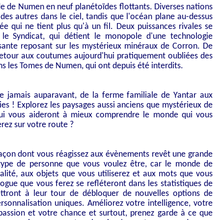
e de Numen en neuf planétoïdes flottants. Diverses nations
 des autres dans le ciel, tandis que l'océan plane au-dessus
ée qui ne tient plus qu'à un fil. Deux puissances rivales se
 le Syndicat, qui détient le monopole d'une technologie
nte reposant sur les mystérieux minéraux de Corron. De
n retour aux coutumes aujourd'hui pratiquement oubliées des
ans les Tomes de Numen, qui ont depuis été interdits.
e jamais auparavant, de la ferme familiale de Yantar aux
ies ! Explorez les paysages aussi anciens que mystérieux de
ui vous aideront à mieux comprendre le monde qui vous
rez sur votre route ?
 façon dont vous réagissez aux évènements revêt une grande
 type de personne que vous voulez être, car le monde de
lité, aux objets que vous utiliserez et aux mots que vous
alogue que vous ferez se refléteront dans les statistiques de
ttront à leur tour de débloquer de nouvelles options de
rsonnalisation uniques. Améliorez votre intelligence, votre
assion et votre chance et surtout, prenez garde à ce que