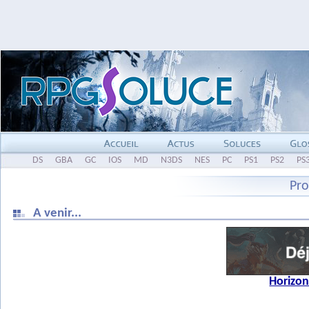
DS
GBA
GC
IOS
MD
N3DS
NES
PC
PS1
PS2
PS
Pro
A venir...
Horizon