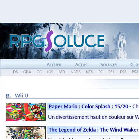
DS
GBA
GC
IOS
MD
N3DS
NES
PC
PS1
PS2
PS3
Wii U
Paper Mario : Color Splash : 15/20
- Ch
Un divertissement haut en couleur sur W
The Legend of Zelda : The Wind Waker