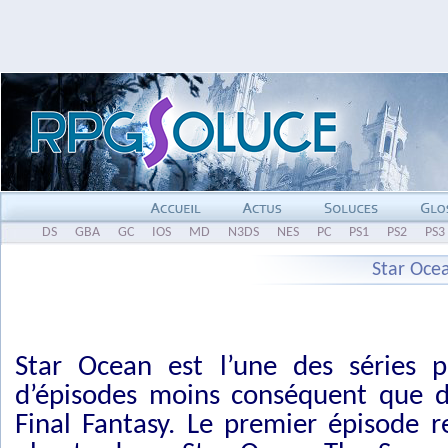
DS
GBA
GC
IOS
MD
N3DS
NES
PC
PS1
PS2
PS3
Star Oce
Star Ocean est l’une des séries 
d’épisodes moins conséquent que d
Final Fantasy. Le premier épisode 