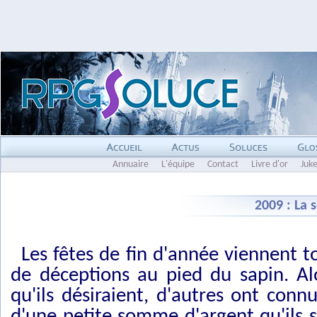
Annuaire
L'équipe
Contact
Livre d'or
Juk
2009 : La 
Les fêtes de fin d'année viennent to
de déceptions au pied du sapin. Al
qu'ils désiraient, d'autres ont con
d'une petite somme d'argent qu'ils so