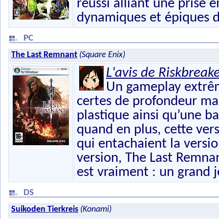
réussi alliant une prise
dynamiques et épiques d'
PC
The Last Remnant
(Square Enix)
L'avis de Riskbreak
Un gameplay extrêm
certes de profondeur mai
plastique ainsi qu’une b
quand en plus, cette vers
qui entachaient la versi
version, The Last Remnant
est vraiment : un grand j
DS
Suikoden Tierkreis
(Konami)