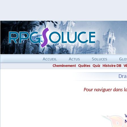
Cheminement
Quêtes
Quiz
Histoire DB
V
Dra
Pour naviguer dans la 
V
N