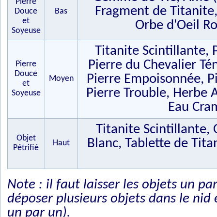
Pierre
Fragment de Titanite, 
Douce
Bas
et
Orbe d'Oeil Ro
Soyeuse
Titanite Scintillante,
Pierre du Chevalier Té
Pierre
Douce
Pierre Empoisonnée, Pi
Moyen
et
Pierre Trouble, Herbe 
Soyeuse
Eau Cram
Titanite Scintillante
Objet
Blanc, Tablette de Tit
Haut
Pétrifié
Note : il faut laisser les objets un 
déposer plusieurs objets dans le ni
un par un).