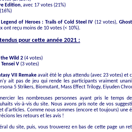
ve Edition
, avec 17 votes (21%)
 (16%)
Legend of Heroes : Trails of Cold Steel IV
(12 votes),
Ghost
ux ont reçu moins de 10 votes (< 10%).
ttendus pour cette année 2021 :
 the Wild 2
(4 votes)
 Tensei V
(3 votes)
ntasy VII Remake
avait été le plus attendu (avec 23 votes) et 
l n'y ait pas de jeu qui rende les participants vraiment una
rsona 5 Strikers, Biomutant, Mass Effect Trilogy, Eiyuden Chroni
mercier les nombreuses personnes ayant pris le temps de
ouhaits vis-à-vis du site. Nous avons pris note de vos sugges
 et d'articles. Comme nous sommes (encore et toujours) une é
cions les retours et les avis !
éral du site, puis, vous trouverez en bas de cette page un r