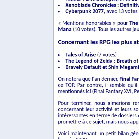
Xenoblade Chronicles : Definiti
Cyberpunk 2077,
avec 13 votes
« Mentions honorables » pour
The 
Mana
(10 votes). Tous les autres je
Concernant les RPG les plus a
Tales of Arise
(7 votes)
The Legend of Zelda : Breath of
Bravely Default et Shin Megami
On notera que l'an dernier,
Final Fa
ce TOP. Par contre, il semble qu'i
mentionnés ici (Final Fantasy XVI, Pe
Pour terminer, nous aimerions re
concernant leur activité et leurs s
intéressantes en terme de dossiers
promettre à ce sujet, mais nous appré
Voici maintenant un petit bilan gén