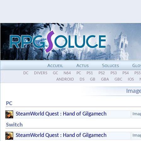
DC
DIVERS
GC
N64
PC
PS1
PS2
PS3
PS4
PS5
ANDROID
DS
GB
GBA
GBC
IOS
Imag
PC
SteamWorld Quest : Hand of Gilgamech
Ima
Switch
SteamWorld Quest : Hand of Gilgamech
Ima