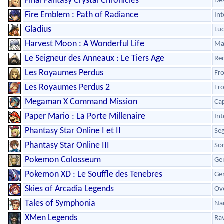
Final Fantasy Crystal Chronicles
Des
Fire Emblem : Path of Radiance
Int
Gladius
Lu
Harvest Moon : A Wonderful Life
Ma
Le Seigneur des Anneaux : Le Tiers Age
Re
Les Royaumes Perdus
Fr
Les Royaumes Perdus 2
Fr
Megaman X Command Mission
Ca
Paper Mario : La Porte Millenaire
Int
Phantasy Star Online I et II
Se
Phantasy Star Online III
So
Pokemon Colosseum
Gen
Pokemon XD : Le Souffle des Tenebres
Gen
Skies of Arcadia Legends
Ov
Tales of Symphonia
Na
XMen Legends
Ra