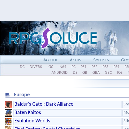
DC
DIVERS
GC
N64
PC
PS1
PS2
PS3
PS4
PS
ANDROID
DS
GB
GBA
GBC
IOS
Europe
Baldur's Gate : Dark Alliance
Sn
Baten Kaitos
Mo
Evolution Worlds
Sti