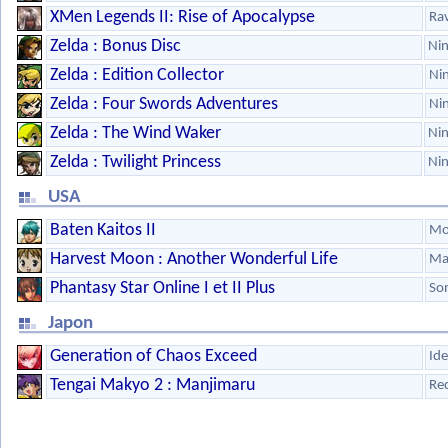
XMen Legends II: Rise of Apocalypse
Ra
Zelda : Bonus Disc
Ni
Zelda : Edition Collector
Ni
Zelda : Four Swords Adventures
Ni
Zelda : The Wind Waker
Ni
Zelda : Twilight Princess
Ni
USA
Baten Kaitos II
Mo
Harvest Moon : Another Wonderful Life
Ma
Phantasy Star Online I et II Plus
So
Japon
Generation of Chaos Exceed
Ide
Tengai Makyo 2 : Manjimaru
Re