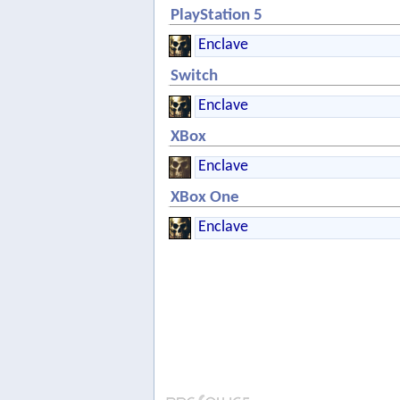
PlayStation 5
Enclave
Switch
Enclave
XBox
Enclave
XBox One
Enclave