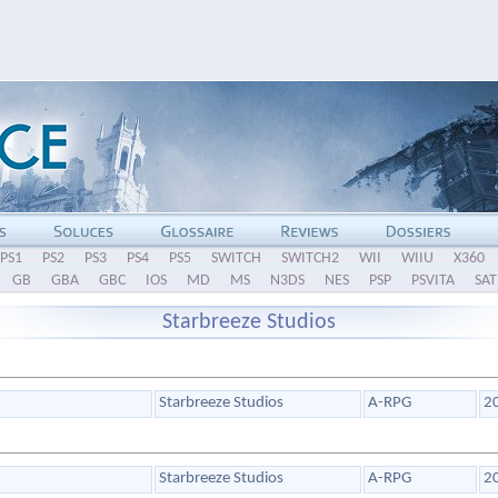
PS1
PS2
PS3
PS4
PS5
SWITCH
SWITCH2
WII
WIIU
X360
GB
GBA
GBC
IOS
MD
MS
N3DS
NES
PSP
PSVITA
SAT
Starbreeze Studios
Starbreeze Studios
A-RPG
2
Starbreeze Studios
A-RPG
2