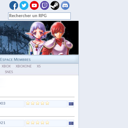
XBOX
XBOXONE
XS
SNES
003
021