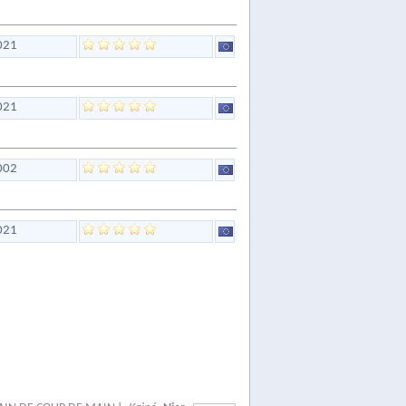
021
021
002
021