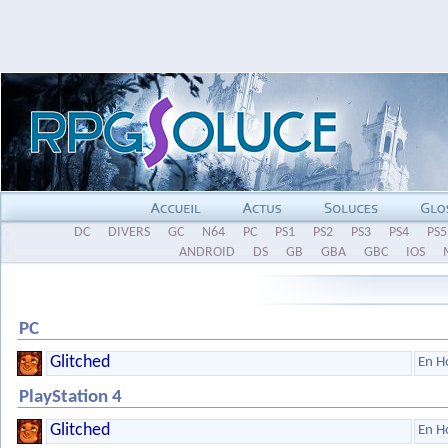
DC
DIVERS
GC
N64
PC
PS1
PS2
PS3
PS4
PS5
ANDROID
DS
GB
GBA
GBC
IOS
PC
Glitched
En H
PlayStation 4
Glitched
En H