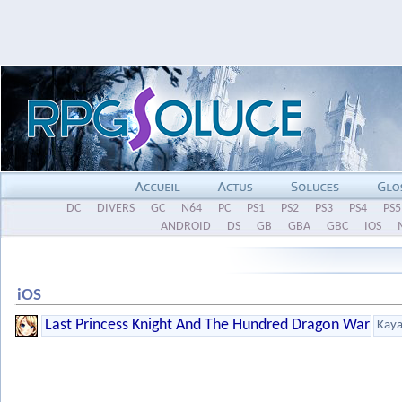
DC
DIVERS
GC
N64
PC
PS1
PS2
PS3
PS4
PS5
ANDROID
DS
GB
GBA
GBC
IOS
iOS
Last Princess Knight And The Hundred Dragon War
Kaya