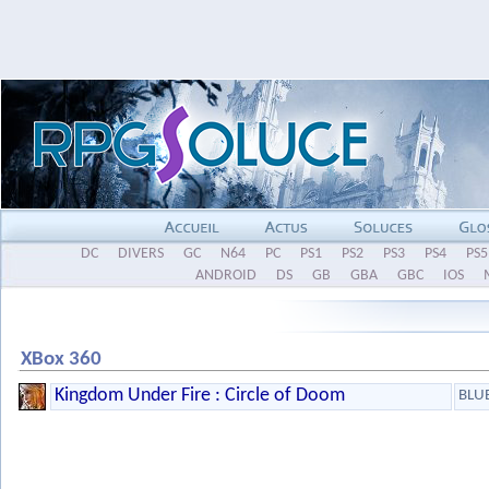
DC
DIVERS
GC
N64
PC
PS1
PS2
PS3
PS4
PS5
ANDROID
DS
GB
GBA
GBC
IOS
XBox 360
Kingdom Under Fire : Circle of Doom
BLU