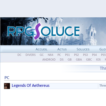
DC
DIVERS
GC
N64
PC
PS1
PS2
PS3
PS4
PS5
ANDROID
DS
GB
GBA
GBC
IOS
Th
PC
Legends Of Aethereus
Thre