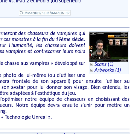
ne 4s, iPad 2 et iPod 5 (ou supérieur)
arneront des chasseurs de vampires qui
r ces monstres à la fin du 19ème siècle.
sur l'humanité, les chasseurs doivent
es vampires et contrecarrer leurs noirs
e chasse aux vampires » développé sur
Scans (1)
Artworks (1)
e photo de lui-même (ou d'utiliser une
era frontale de son appareil) pour ensuite l'utiliser au
son avatar pour lui donner son visage. Bien entendu, les
 être adaptées à l'esthétique du jeu.
optimiser notre équipe de chasseurs en choisissant des
ueurs. Notre équipe devra ensuite s'unir pour mettre un
ang.
a « Technologie Unreal ».