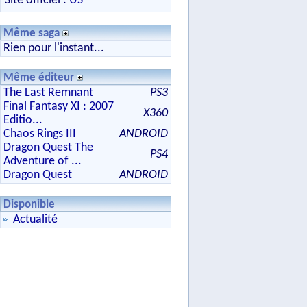
Site officiel :
US
Même saga
Rien pour l'instant...
Même éditeur
The Last Remnant
PS3
Final Fantasy XI : 2007
X360
Editio...
Chaos Rings III
ANDROID
Dragon Quest The
PS4
Adventure of ...
Dragon Quest
ANDROID
Disponible
Actualité