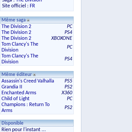
Saga :
The Division
Site officiel :
FR
Même saga
The Division 2
PC
The Division 2
PS4
The Division 2
XBOXONE
Tom Clancy's The
PC
Division
Tom Clancy's The
PS4
Division
Même éditeur
Assassin's Creed Valhalla
PS5
Grandia II
PS2
Enchanted Arms
X360
Child of Light
PC
Champions : Return To
PS2
Arms
Disponible
Rien pour l'instant ...