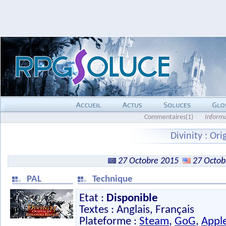
Commentaires(1)
Inform
Divinity : Or
27 Octobre 2015
27 Octob
PAL
Technique
Etat :
Disponible
Textes : Anglais, Français
Plateforme :
Steam
,
GoG
,
Appl