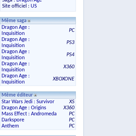
Saga :
Dragon Age
Site officiel :
US
Même saga
Dragon Age :
PC
Inquisition
Dragon Age :
PS3
Inquisition
Dragon Age :
PS4
Inquisition
Dragon Age :
X360
Inquisition
Dragon Age :
XBOXONE
Inquisition
Même éditeur
Star Wars Jedi : Survivor
XS
Dragon Age : Origins
X360
Mass Effect : Andromeda
PC
Darkspore
PC
Anthem
PC