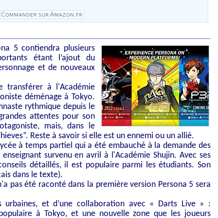
na 5 contiendra plusieurs
ortants étant l’ajout du
ersonnage et de nouveaux
ve transférer à l'Académie
goniste déménage à Tokyo.
naste rythmique depuis le
 grandes attentes pour son
otagoniste, mais, dans le
eves”. Reste à savoir si elle est un ennemi ou un allié.
u lycée à temps partiel qui a été embauché à la demande des
n enseignant survenu en avril à l'Académie Shujin. Avec ses
nseils détaillés, il est populaire parmi les étudiants. Son
ais dans le texte).
n'a pas été raconté dans la première version Persona 5 sera
es urbaines, et d’une collaboration avec « Darts Live » :
t populaire à Tokyo, et une nouvelle zone que les joueurs