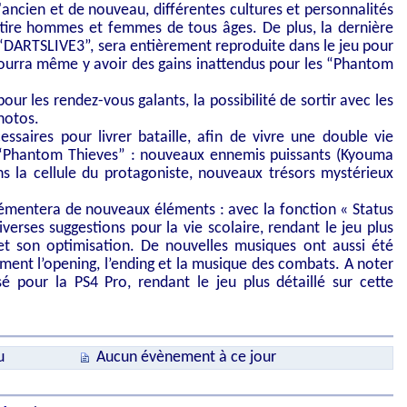
'ancien et de nouveau, différentes cultures et personnalités
attire hommes et femmes de tous âges. De plus, la dernière
 “DARTSLIVE3”, sera entièrement reproduite dans le jeu pour
l pourra même y avoir des gains inattendus pour les “Phantom
ur les rendez-vous galants, la possibilité de sortir avec les
hotos.
essaires pour livrer bataille, afin de vivre une double vie
 “Phantom Thieves” : nouveaux ennemis puissants (Kyouma
s la cellule du protagoniste, nouveaux trésors mystérieux
émentera de nouveaux éléments : avec la fonction « Status
diverses suggestions pour la vie scolaire, rendant le jeu plus
t son optimisation. De nouvelles musiques ont aussi été
nt l’opening, l’ending et la musique des combats. A noter
é pour la PS4 Pro, rendant le jeu plus détaillé sur cette
u
Aucun évènement à ce jour