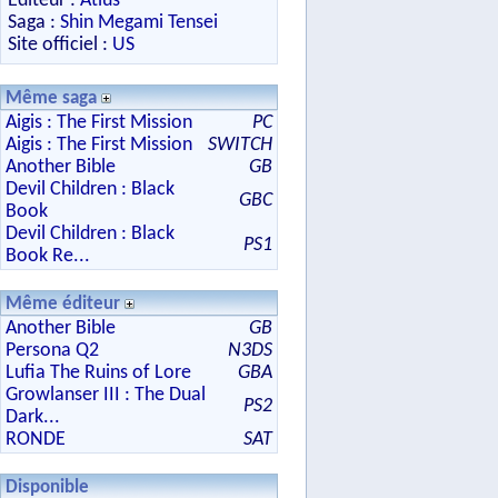
Editeur :
Atlus
Saga :
Shin Megami Tensei
Site officiel :
US
Même saga
Aigis : The First Mission
PC
Aigis : The First Mission
SWITCH
Another Bible
GB
Devil Children : Black
GBC
Book
Devil Children : Black
PS1
Book Re...
Même éditeur
Another Bible
GB
Persona Q2
N3DS
Lufia The Ruins of Lore
GBA
Growlanser III : The Dual
PS2
Dark...
RONDE
SAT
Disponible