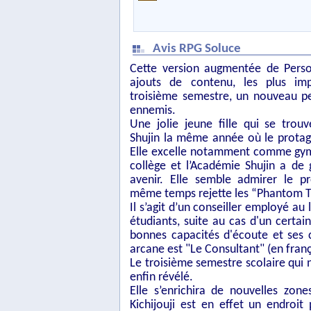
Avis RPG Soluce
Cette version augmentée de Perso
ajouts de contenu, les plus imp
troisième semestre, un nouveau p
ennemis.
Une jolie jeune fille qui se trou
Shujin la même année où le prota
Elle excelle notamment comme gym
collège et l’Académie Shujin a de
avenir. Elle semble admirer le pr
même temps rejette les “Phantom Thi
Il s’agit d’un conseiller employé a
étudiants, suite au cas d'un certai
bonnes capacités d'écoute et ses co
arcane est "Le Consultant" (en franç
Le troisième semestre scolaire qui 
enfin révélé.
Elle s’enrichira de nouvelles zon
Kichijouji est en effet un endroi