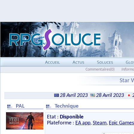
Commentaires(0)
Inform
Star W
28 Avril 2023
28 Avril 2023
PAL
Technique
Etat :
Disponible
Plateforme :
EA app
,
Steam
,
Epic Games