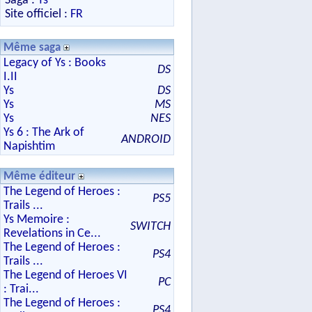
Saga :
Ys
Site officiel :
FR
Même saga
Legacy of Ys : Books
DS
I.II
Ys
DS
Ys
MS
Ys
NES
Ys 6 : The Ark of
ANDROID
Napishtim
Même éditeur
The Legend of Heroes :
PS5
Trails ...
Ys Memoire :
SWITCH
Revelations in Ce...
The Legend of Heroes :
PS4
Trails ...
The Legend of Heroes VI
PC
: Trai...
The Legend of Heroes :
PS4