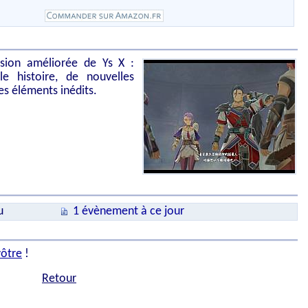
sion améliorée de Ys X :
e histoire, de nouvelles
s éléments inédits.
u
1 évènement à ce jour
vôtre
!
Retour