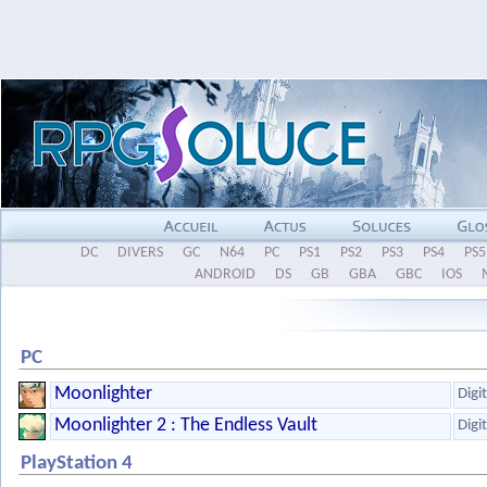
DC
DIVERS
GC
N64
PC
PS1
PS2
PS3
PS4
PS5
ANDROID
DS
GB
GBA
GBC
IOS
PC
Moonlighter
Digi
Moonlighter 2 : The Endless Vault
Digi
PlayStation 4