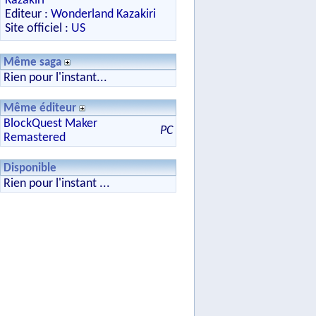
Kazakiri
Editeur :
Wonderland Kazakiri
Site officiel :
US
Même saga
Rien pour l'instant...
Même éditeur
BlockQuest Maker
PC
Remastered
Disponible
Rien pour l'instant ...