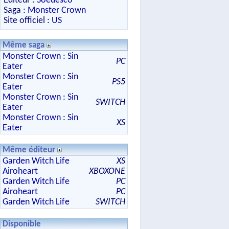
Editeur :
Soedesco
Saga :
Monster Crown
Site officiel :
US
Même saga
Monster Crown : Sin
PC
Eater
Monster Crown : Sin
PS5
Eater
Monster Crown : Sin
SWITCH
Eater
Monster Crown : Sin
XS
Eater
Même éditeur
Garden Witch Life
XS
Airoheart
XBOXONE
Garden Witch Life
PC
Airoheart
PC
Garden Witch Life
SWITCH
Disponible