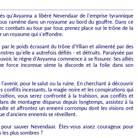
ès qu'Avyanna a libéré Nevendaar de l'emprise tyrannique
 vous ramène dans un royaume au bord du gouffre. Dans ce
c combats au tour par tour, prenez place sur le trône de la
r un royaume qui s'effondre.
é par le poids écrasant du trône d'Yllian et alimenté par des
stres qu'elle a autrefois défiés - et détruits. Paralysée par
uvoir, le règne d'Avyanna commence à se fissurer. Ses alliés
ne force inconnue sème la discorde et la folie dans son
l'avenir, pour le salut ou la ruine. En cherchant à découvrir
es conflits incessants, la magie noire et les conspirations qui
ition, vous serez confronté à la trahison, aux conflits et
lans de montagne disparus depuis longtemps, assistez à la
ulte et affrontez un ennemi corrompu dont les visions ont
ue d'anciens ennemis se réveillent.
e pour sauver Nevendaar. Êtes-vous assez courageux pour
s les plus sombres ?