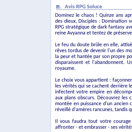
Avis RPG Soluce
Dominez le chaos ! Quinze ans apr
des dieux, Disciples : Domination
RPG stratégique de dark fantasy ave
reine Avyanna et tentez de préserve
Le feu du doute brûle en elle, attis
rêves tordus de devenir l'un des mon
la peur et hantée par son propre po
disparaissent et l'abandonnent. U
royaume.
Le choix vous appartient : façonner 
les vérités qui se cachent derrière l
infectent votre empire en décompos
aux plans obscurs. Découvrez les c
montée en puissance d'un ancien c
réveillé d'amères rancunes, tandis q
Il vous faudra tout votre courag
affronter - et embrasser - ses vérité