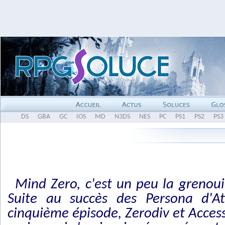
DS
GBA
GC
IOS
MD
N3DS
NES
PC
PS1
PS2
PS3
Mind Zero, c'est un peu la grenouil
Suite au succès des Persona d'At
cinquième épisode, Zerodiv et Access