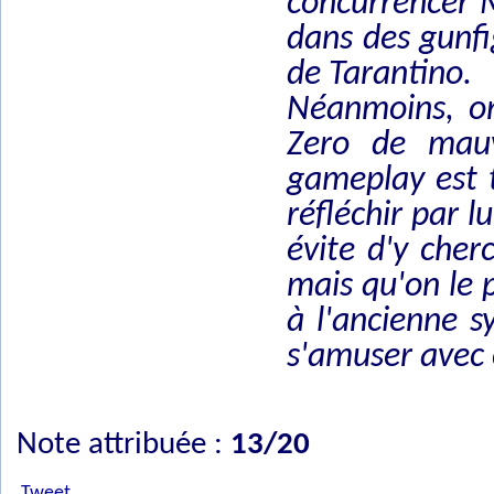
concurrencer M
dans des gunfig
de Tarantino.
Néanmoins, on
Zero de mauv
gameplay est t
réfléchir par l
évite d'y cher
mais qu'on le 
à l'ancienne s
s'amuser avec c
Note attribuée :
13/20
Tweet