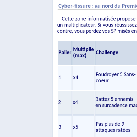
Cyber-fissure : au nord du Premi
Cette zone informatisée propose 
un multiplicateur. Si vous réussisse
contre, vous perdez vos SP misés en
Multiplie
Palier
Challenge
(max)
Foudroyer 5 Sans-
1
x4
coeur
Battez 5 ennemis
2
x4
en surcadence ma
Pas plus de 9
3
x5
attaques ratées