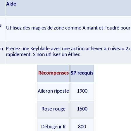
Aide
s
Utilisez des magies de zone comme Aimant et Foudre pour é
on
Prenez une Keyblade avec une action achever au niveau 2
rapidement. Sinon utilisez un éther.
Récompenses
SP recquis
Aileron riposte
1900
Rose rouge
1600
Débugeur R
800