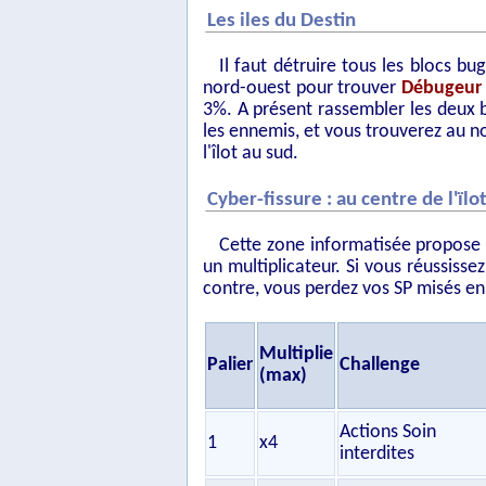
Les iles du Destin
Il faut détruire tous les blocs bu
nord-ouest pour trouver
Débugeur
3%. A présent rassembler les deux b
les ennemis, et vous trouverez au no
l'îlot au sud.
Cyber-fissure : au centre de l'ïlo
Cette zone informatisée propose 
un multiplicateur. Si vous réussisse
contre, vous perdez vos SP misés en
Multiplie
Palier
Challenge
(max)
Actions Soin
1
x4
interdites