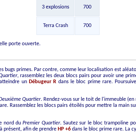
3 explosions
700
Terra Crash
700
elle porte ouverte.
s bugs primes. Par contre, comme leur localisation est aléatoir
Quartier
, rassemblez les deux blocs pairs pour avoir une pri
 atteindre un
Débugeur R
dans le bloc prime rare. Poursuive
Deuxième Quartier
. Rendez-vous sur le toit de l'immeuble (en
are. Rassemblez les blocs pairs étoilés pour mettre la main s
ie nord du
Premier Quartier
. Sautez sur le bloc trampoline p
t à présent, afin de prendre
HP +6
dans le bloc prime rare. La cy