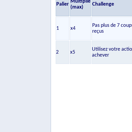
Multiplie
Palier
Challenge
(max)
Pas plus de 7 coup
1
x4
reçus
Utilisez votre acti
2
x5
achever