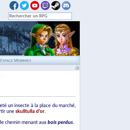
heté un insecte à la place du marché,
rtir une
skulltulla d'or
.
e le chemin menant aux
bois perdus
.