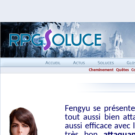
Cheminement
Quêtes
C
Fengyu se présent
tout aussi bien a
aussi efficace avec
très bon
attaqua