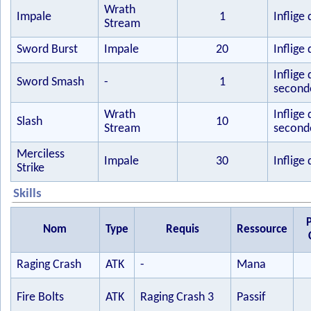
Wrath
Impale
1
Inflige
Stream
Sword Burst
Impale
20
Inflige
Inflige
Sword Smash
-
1
second
Wrath
Inflige
Slash
10
Stream
second
Merciless
Impale
30
Inflige
Strike
Skills
Nom
Type
Requis
Ressource
Raging Crash
ATK
-
Mana
Fire Bolts
ATK
Raging Crash 3
Passif