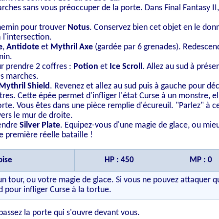
ches sans vous préoccuper de la porte. Dans Final Fantasy II, r
 chemin pour trouver
Notus
. Conservez bien cet objet en le do
 l'intersection.
e
,
Antidote
et
Mythril Axe
(gardée par 6 grenades). Redescend
min.
r prendre 2 coffres :
Potion
et
Ice Scroll
. Allez au sud à prés
es marches.
Mythril Shield
. Revenez et allez au sud puis à gauche pour déc
tres. Cette épée permet d'infliger l'état Curse à un monstre, el
rte. Vous êtes dans une pièce remplie d'écureuil. "Parlez" à cel
vers le mur de droite.
rendre
Silver Plate
. Equipez-vous d'une magie de glace, ou mieu
 première réelle bataille !
oise
HP : 450
MP : 0
n un tour, ou votre magie de glace. Si vous ne pouvez attaquer
d pour infliger Curse à la tortue.
passez la porte qui s'ouvre devant vous.