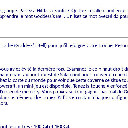
e groupe. Parlez à Hilda su Sunfire. Quittez la salle d'audience e
apprendre le mot
Goddess's Bell
. Utilisez ce mot avecHilda pou
a cloche (Goddess's Bell) pour qu'il rejoigne votre troupe. Reto
vous aviez évité la dernière fois. Examinez le coin haut-droit
 maintenant au nord-ouest de Salamand pour trouver un chemin
chez la carte du monde pour voir que cette caverne se situe tou
nowcraft, un mini-jeu est disponible. Tenez la touche X enfoncé
it d'un jeu de memory. Vous pouvez surtout gagner pas mal de Gil
rs dans le même ordre. Jouez 32 fois en notant chaque configura
sors.
nt les coffres :
100 Gil
et
150 Gil
.