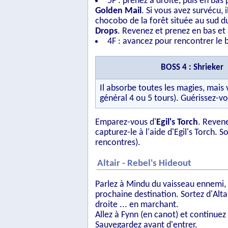
5F : prenez à droite, puis en bas
Golden Mail
. Si vous avez survécu,
chocobo de la forêt située au sud d
Drops
. Revenez et prenez en bas et
4F : avancez pour rencontrer le 
BOSS 4 : Shrieker
Il absorbe toutes les magies, mais 
général 4 ou 5 tours). Guérissez-vo
Emparez-vous d'
Egil's Torch
. Reven
capturez-le à l'aide d'Egil's Torch. 
rencontres).
Altair - Rebel's Hideout
Parlez à Mindu du vaisseau ennemi, e
prochaine destination. Sortez d'Alta
droite ... en marchant.
Allez à Fynn (en canot) et continu
Sauvegardez avant d'entrer.