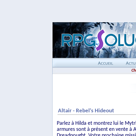
Ch
Altair - Rebel's Hideout
Parlez à Hilda et montrez lui le Myt
armures sont à présent en vente à A
Dreadnought. Votre prochaine missio