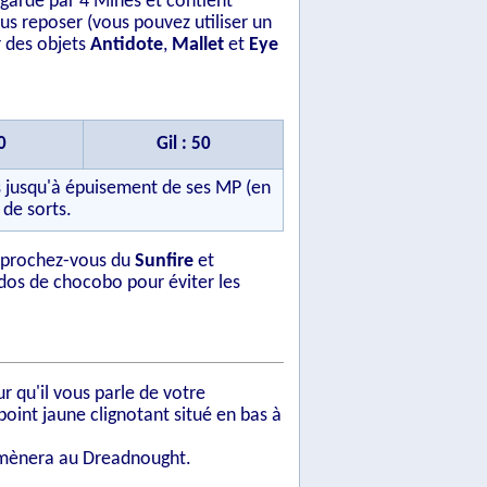
t gardé par 4 Mines et contient
ous reposer (vous pouvez utiliser un
r des objets
Antidote
,
Mallet
et
Eye
0
Gil : 50
nts jusqu'à épuisement de ses MP (en
 de sorts.
Approchez-vous du
Sunfire
et
à dos de chocobo pour éviter les
r qu'il vous parle de votre
point jaune clignotant situé en bas à
s mènera au Dreadnought.