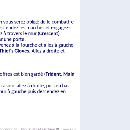
n vous serez obligé de le combattre
escendez les marches et engagez-
z à travers le mur (
Crescent
).
er une porte.
venez à la fourche et allez à gauche
Thief's Gloves
. Allez à droite et
offres est bien gardé (
Trident
,
Main
casion, allez à droite, puis en bas.
e mur à gauche puis descendez en
oubocoubo!
,
Moug
,
FInal Fantasy IX