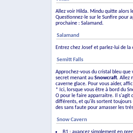
Allez voir Hilda. Mindu quitte alors l
Questionnez-le sur le Sunfire pour 
prochaine : Salamand.
Salamand
Entrez chez Josef et parlez-lui de l
Semitt Falls
Approchez-vous du cristal bleu que 
secret menant au
Snowcraft
. Allez
caverne glace. Pour vous aider, affi
* Ici, lorsque vous être à bord du S
O pour le faire apparraitre. Il s'ag
différents, et qu'ils sortent toujou
des sans faute pour amasser les tré
Snow Cavern
B1 : avancez simplement en prena