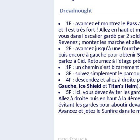
Dreadnought
1F : avancez et montrez le
Pass
a
et il est très fort ! Allez en haut 
vous dans l'escalier gardé par 2 sold
Revenez ; montez les marche et allez
2F : avancez jusqu'à une fourche.
puis encore à gauche pour obtenir
parlez à Cid. Retournez à l'étage pr
1F : un chemin s'est bizarrement 
3F : suivez simplement le parcou
4F : descendez et allez à droite 
Gauche
,
Ice Shield
et
Titan's Helm
)
5F : ici, vous devez éviter les ga
Allez à droite puis en haut à la 4èm
évitant les gardes pour aboutir deva
Avancez et jetez le Sunfire dans le 