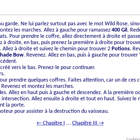
u garde. Ne lui parlez surtout pas avec le mot Wild Rose, sino
et montez les marches. Allez à gauche pour ramassez
400 Gil
. Red
ats. Pour prendre le coffre, allez directement à droite et passe
 à droite, en bas, puis prenez la première à droite pour trouv
 Allez à droite et suivez le chemin pour trouver 2
Potions
. Re
Shade Bow
. Revenez. Allez en bas, puis à gauche pour trouver
écédent.
créé vers le bas. Prenez-le pour continuer.
rs.
pour prendre quelques coffres. Faites attention, car un de ces c
. Revenez et montez les marches.
rdes. Allez en haut puis à gauche et descendez. A la première oc
e intersection. Allez ensuite à droite et tout en haut. Suivez l
nt la porte.
moteur pour assister à la destruction du vaisseau.
← Chapitre I
...
Chapitre III →
Couboc