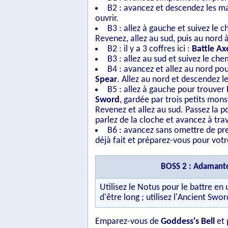
B2 : avancez et descendez les mar
ouvrir.
B3 : allez à gauche et suivez le
Revenez, allez au sud, puis au nord à
B2 : il y a 3 coffres ici :
Battle Ax
B3 : allez au sud et suivez le che
B4 : avancez et allez au nord pou
Spear
. Allez au nord et descendez l
B5 : allez à gauche pour trouver
Sword
, gardée par trois petits mons
Revenez et allez au sud. Passez la po
parlez de la cloche et avancez à tra
B6 : avancez sans omettre de p
déjà fait et préparez-vous pour votre
BOSS 2 : Adamant
Utilisez le Notus pour le battre e
d'être long ; utilisez l'Ancient Swor
Emparez-vous de
Goddess's Bell
et 