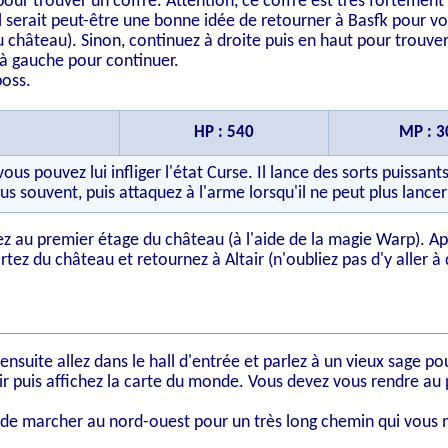
 pour trouver un coffre. Attention, ce coffre est très fortemen
 il serait peut-être une bonne idée de retourner à Basfk pour v
u château). Sinon, continuez à droite puis en haut pour trouve
 à gauche pour continuer.
boss.
HP : 540
MP : 3
vous pouvez lui infliger l'état Curse. Il lance des sorts puissa
us souvent, puis attaquez à l'arme lorsqu'il ne peut plus lancer
ez au premier étage du château (à l'aide de la magie Warp). 
Sortez du château et retournez à Altair (n'oubliez pas d'y aller 
nsuite allez dans le hall d'entrée et parlez à un vieux sage pou
ir puis affichez la carte du monde. Vous devez vous rendre au 
ez de marcher au nord-ouest pour un très long chemin qui vou