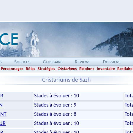
Personnages
Rôles
Stratégies
Cristariums
Eidolons
Inventaire
Bestiaire
Cristariums de Sazh
UR
Stades à évoluer : 10
Tot
EN
Stades à évoluer : 9
Tot
ANT
Stades à évoluer : 8
Tot
UR
Stades à évoluer : 10
Tot
UR
Stades à évoluer : 10
Tot