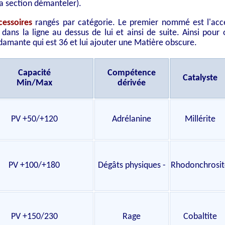
la section démanteler).
cessoires
rangés par catégorie. Le premier nommé est l'acce
ans la ligne au dessus de lui et ainsi de suite. Ainsi pour o
amante qui est 36 et lui ajouter une Matière obscure.
Capacité
Compétence
Catalyste
Min/Max
dérivée
PV +50/+120
Adrélanine
Millérite
PV +100/+180
Dégâts physiques -
Rhodonchrosit
PV +150/230
Rage
Cobaltite