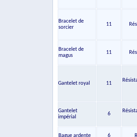
Bracelet de
11
Rés
sorcier
Bracelet de
11
Rés
magus
Résist
Gantelet royal
11
Gantelet
Résist
6
impérial
Bague ardente
6
R