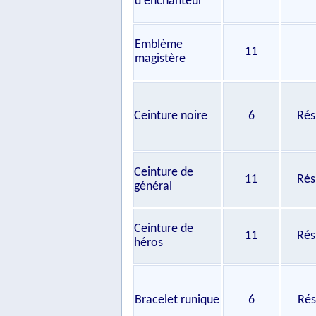
d'enchanteur
Emblème
11
magistère
Ceinture noire
6
Rés
Ceinture de
11
Rés
général
Ceinture de
11
Rés
héros
Bracelet runique
6
Rés