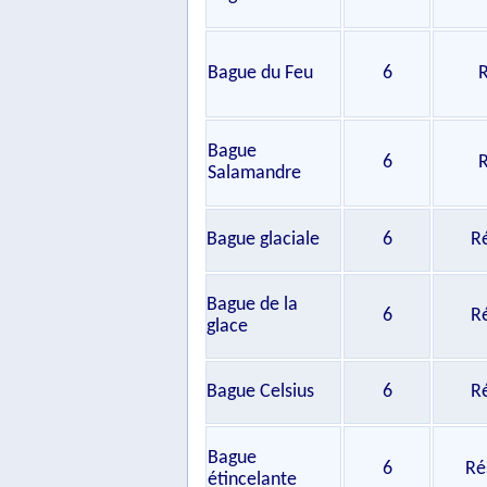
Bague du Feu
6
R
Bague
6
R
Salamandre
Bague glaciale
6
R
Bague de la
6
R
glace
Bague Celsius
6
R
Bague
6
Ré
étincelante